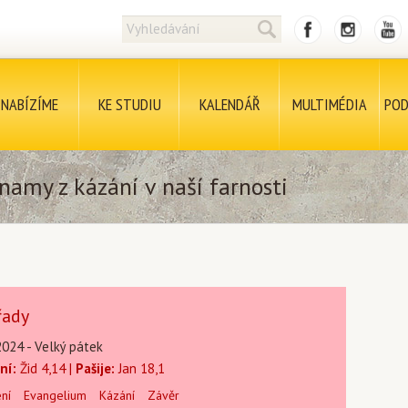
NABÍZÍME
KE STUDIU
KALENDÁŘ
MULTIMÉDIA
POD
namy z kázání v naší farnosti
řady
2024 - Velký pátek
ní:
Žid 4,14 |
Pašije:
Jan 18,1
ení
Evangelium
Kázání
Závěr