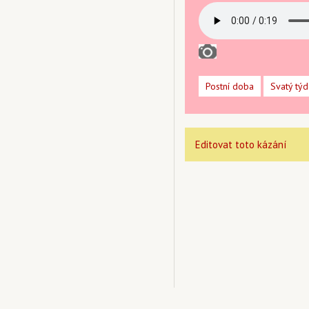
Postní doba
Svatý tý
Editovat toto kázání