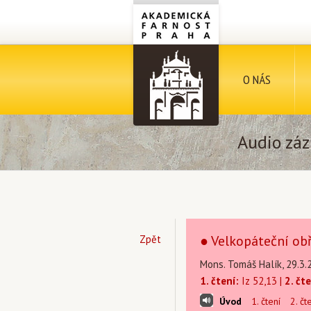
O NÁS
Audio záz
● Velkopáteční ob
Zpět
Mons. Tomáš Halík, 29.3.
1. čtení:
Iz 52,13 |
2. čte
Úvod
1. čtení
2. čt