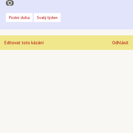
Postní doba
Svatý týden
Editovat toto kázání
Odhlásit