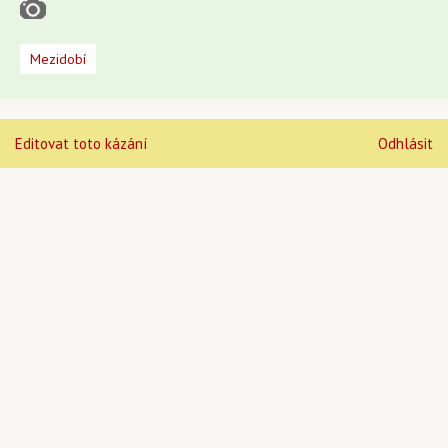
Mezidobí
Editovat toto kázání
Odhlásit