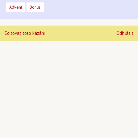
Advent
Bonus
Editovat toto kázání
Odhlásit