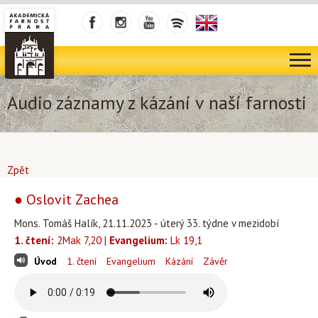
Audio záznamy z kázání v naší farnosti
Zpět
● Oslovit Zachea
Mons. Tomáš Halík, 21.11.2023 - úterý 33. týdne v mezidobí
1. čtení:
2Mak 7,20 |
Evangelium:
Lk 19,1
Úvod
1. čtení
Evangelium
Kázání
Závěr