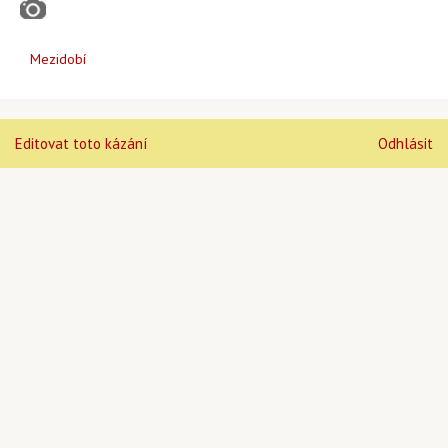
Mezidobí
Editovat toto kázání
Odhlásit