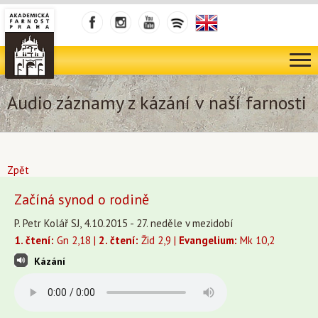
Audio záznamy z kázání v naší farnosti
Zpět
Začíná synod o rodině
P. Petr Kolář SJ, 4.10.2015 - 27. neděle v mezidobí
1. čtení:
Gn 2,18 |
2. čtení:
Žid 2,9 |
Evangelium:
Mk 10,2
Kázání