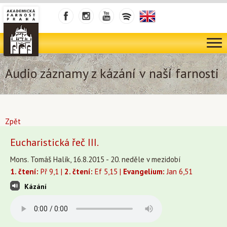
Audio záznamy z kázání v naší farnosti
Zpět
Eucharistická řeč III.
Mons. Tomáš Halík, 16.8.2015 - 20. neděle v mezidobí
1. čtení:
Př 9,1 |
2. čtení:
Ef 5,15 |
Evangelium:
Jan 6,51
Kázání