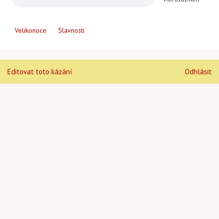
Velikonoce
Slavnosti
Editovat toto kázání
Odhlásit