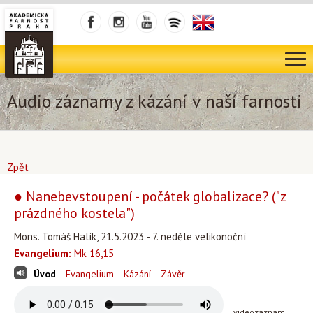
Audio záznamy z kázání v naší farnosti
Zpět
● Nanebevstoupení - počátek globalizace? ("z
prázdného kostela")
Mons. Tomáš Halík, 21.5.2023 - 7. neděle velikonoční
Evangelium:
Mk 16,15
Úvod
Evangelium
Kázání
Závěr
videozáznam