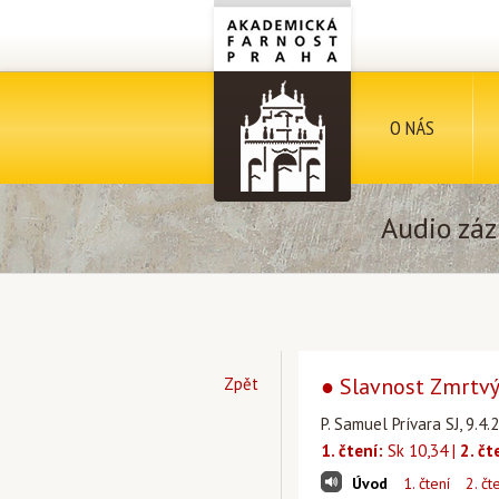
O NÁS
Audio záz
● Slavnost Zmrtvý
Zpět
P. Samuel Prívara SJ, 9.
1. čtení:
Sk 10,34 |
2. čt
Úvod
1. čtení
2. čt