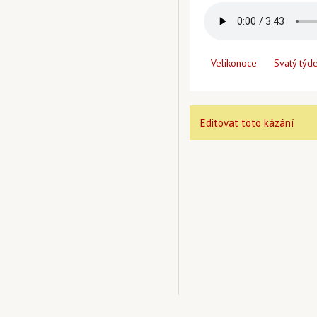
Velikonoce
Svatý týd
Editovat toto kázání