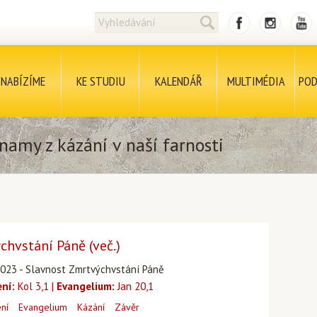
NABÍZÍME
KE STUDIU
KALENDÁŘ
MULTIMÉDIA
POD
namy z kázání v naší farnosti
chvstání Páně (več.)
4.2023 - Slavnost Zmrtvýchvstání Páně
ení:
Kol 3,1 |
Evangelium:
Jan 20,1
ení
Evangelium
Kázání
Závěr