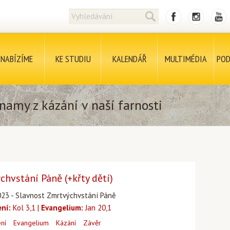
NABÍZÍME
KE STUDIU
KALENDÁŘ
MULTIMÉDIA
POD
namy z kázání v naší farnosti
hvstání Páně (+křty dětí)
023 - Slavnost Zmrtvýchvstání Páně
ení:
Kol 3,1 |
Evangelium:
Jan 20,1
ení
Evangelium
Kázání
Závěr