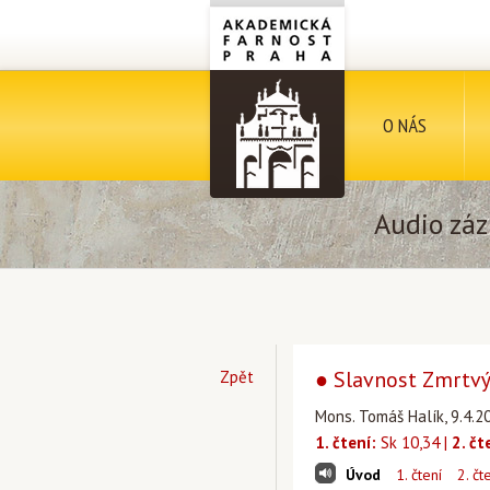
O NÁS
Audio záz
● Slavnost Zmrtvýc
Zpět
Mons. Tomáš Halík, 9.4.2
1. čtení:
Sk 10,34 |
2. čt
Úvod
1. čtení
2. čt