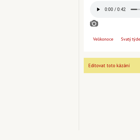
Velikonoce
Svatý týd
Editovat toto kázání