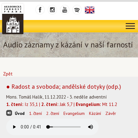
Audio záznamy z kázání v naší farnosti
Zpět
● Radost a svoboda; andělské dotyky (odp.)
Mons. Tomáš Halík, 11.12.2022 - 3. neděle adventní
1. čtení:
Iz 35,1 |
2. čtení:
Jak 5,7 |
Evangelium:
Mt 11.2
Úvod
1. čtení
2. čtení
Evangelium
Kázání
Závěr