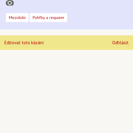
Mezidobí
Pohřby a requiem
Editovat toto kázání
Odhlásit