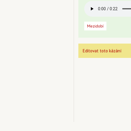
Mezidobí
Editovat toto kázání