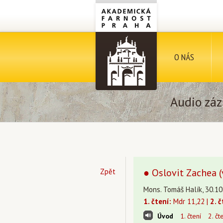
O NÁS
Audio záz
● Oslovit Zachea (
Zpět
Mons. Tomáš Halík, 30.10
1. čtení:
Mdr 11,22 |
2. č
Úvod
1. čtení
2. čt