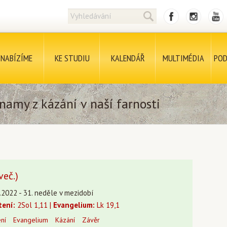
NABÍZÍME
KE STUDIU
KALENDÁŘ
MULTIMÉDIA
POD
namy z kázání v naší farnosti
več.)
.2022 - 31. neděle v mezidobí
tení:
2Sol 1,11 |
Evangelium:
Lk 19,1
ení
Evangelium
Kázání
Závěr