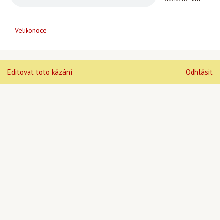
Velikonoce
Editovat toto kázání
Odhlásit