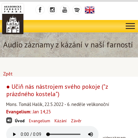
Audio záznamy z kázání v naší farnosti
Zpět
● Učiň nás nástrojem svého pokoje ("z
prázdného kostela")
Mons. Tomáš Halík, 22.5.2022 - 6. neděle velikonoční
Evangelium:
Jan 14,23
Úvod
Evangelium
Kázání
Závěr
videozáznam