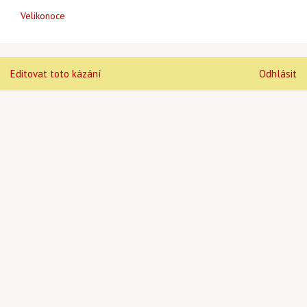
Velikonoce
Editovat toto kázání
Odhlásit