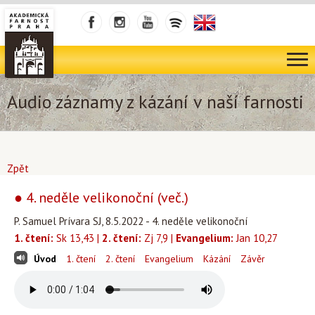
Audio záznamy z kázání v naší farnosti
Zpět
● 4. neděle velikonoční (več.)
P. Samuel Prívara SJ, 8.5.2022 - 4. neděle velikonoční
1. čtení:
Sk 13,43 |
2. čtení:
Zj 7,9 |
Evangelium:
Jan 10,27
Úvod
1. čtení
2. čtení
Evangelium
Kázání
Závěr