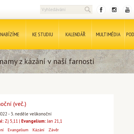
NABÍZÍME
KE STUDIU
KALENDÁŘ
MULTIMÉDIA
POD
namy z kázání v naší farnosti
oční (več.)
2022 - 3. neděle velikonoční
í:
Zj 5,11 |
Evangelium:
Jan 21,1
ení
Evangelium
Kázání
Závěr