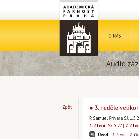
O NÁS
Audio záz
● 3. neděle velikon
Zpět
P. Samuel Prívara SJ, 1.5.
1. čtení:
Sk 5,27 |
2. čten
Úvod
1. čtení
2. čt