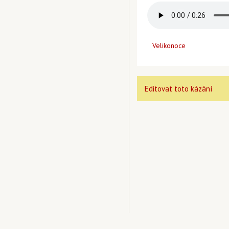
Velikonoce
Editovat toto kázání