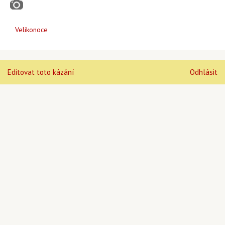
Velikonoce
Editovat toto kázání
Odhlásit