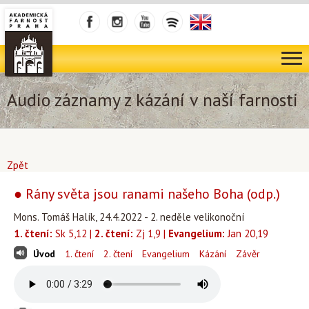
Audio záznamy z kázání v naší farnosti
Zpět
● Rány světa jsou ranami našeho Boha (odp.)
Mons. Tomáš Halík, 24.4.2022 - 2. neděle velikonoční
1. čtení:
Sk 5,12 |
2. čtení:
Zj 1,9 |
Evangelium:
Jan 20,19
Úvod
1. čtení
2. čtení
Evangelium
Kázání
Závěr