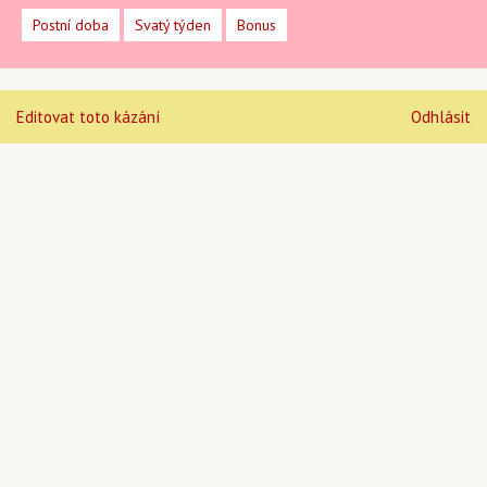
Postní doba
Svatý týden
Bonus
Editovat toto kázání
Odhlásit