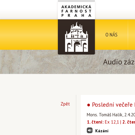
O NÁS
Audio záz
● Poslední večeře
Zpět
Mons. Tomáš Halík, 2.4.2
1. čtení:
Ex 12,1 |
2. čte
Kázání