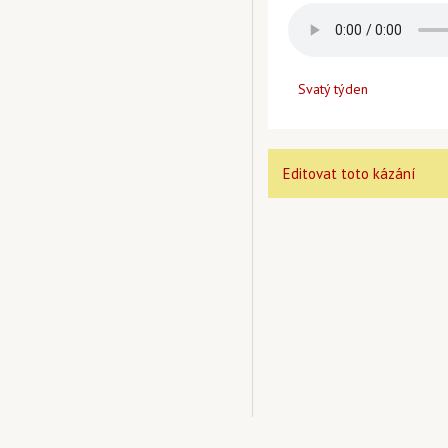
Svatý týden
Editovat toto kázání