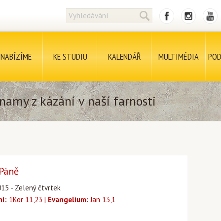
NABÍZÍME
KE STUDIU
KALENDÁŘ
MULTIMÉDIA
POD
namy z kázání v naší farnosti
 Páně
015 - Zelený čtvrtek
ní:
1Kor 11,23 |
Evangelium:
Jan 13,1