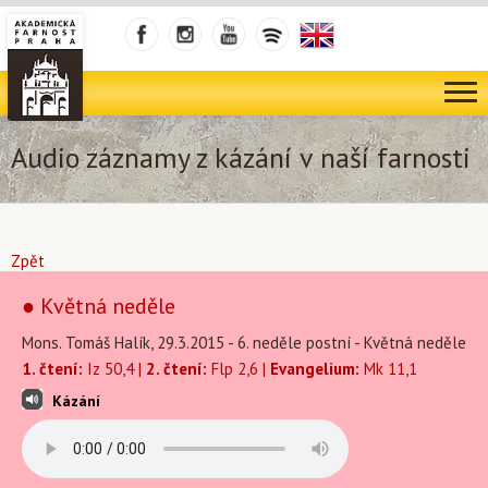
Audio záznamy z kázání v naší farnosti
Zpět
● Květná neděle
Mons. Tomáš Halík, 29.3.2015 - 6. neděle postní - Květná neděle
1. čtení:
Iz 50,4 |
2. čtení:
Flp 2,6 |
Evangelium:
Mk 11,1
Kázání