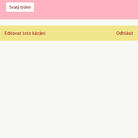
Svatý týden
Editovat toto kázání
Odhlásit