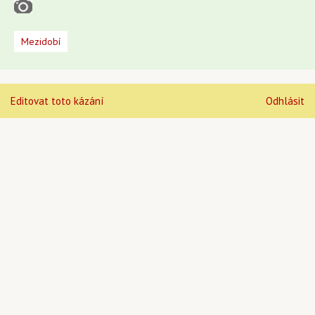
Mezidobí
Editovat toto kázání
Odhlásit