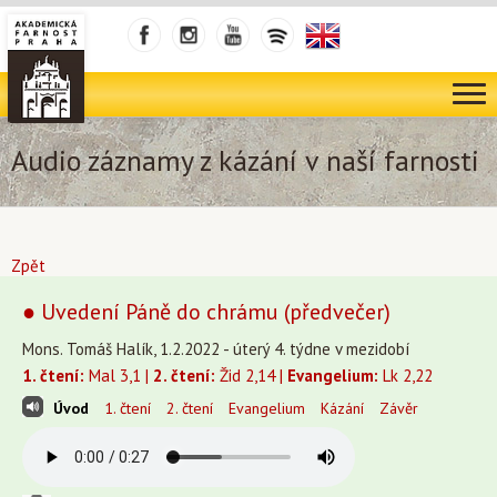
Audio záznamy z kázání v naší farnosti
Zpět
● Uvedení Páně do chrámu (předvečer)
Mons. Tomáš Halík, 1.2.2022 - úterý 4. týdne v mezidobí
1. čtení:
Mal 3,1 |
2. čtení:
Žid 2,14 |
Evangelium:
Lk 2,22
Úvod
1. čtení
2. čtení
Evangelium
Kázání
Závěr