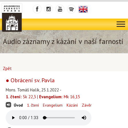
Audio záznamy z kázání v naší farnosti
Zpět
● Obrácení sv. Pavla
Mons. Tomáš Halík, 25.1.2022 -
1. čtení:
Sk 22,3 |
Evangelium:
Mk 16,15
Úvod
1. čtení
Evangelium
Kázání
Závěr