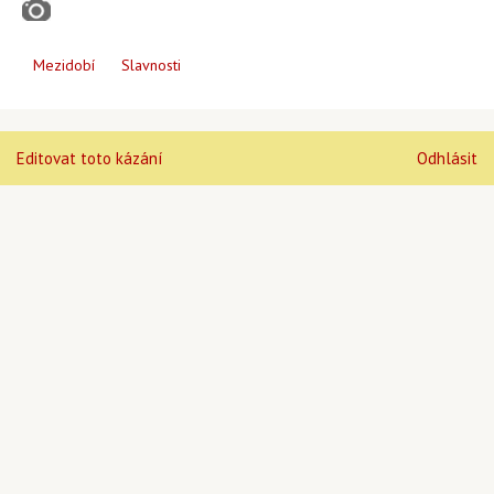
Mezidobí
Slavnosti
Editovat toto kázání
Odhlásit