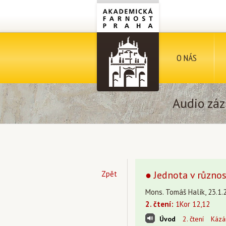
O NÁS
Audio záz
● Jednota v různos
Zpět
Mons. Tomáš Halík, 23.1.
2. čtení:
1Kor 12,12
Úvod
2. čtení
Kázá