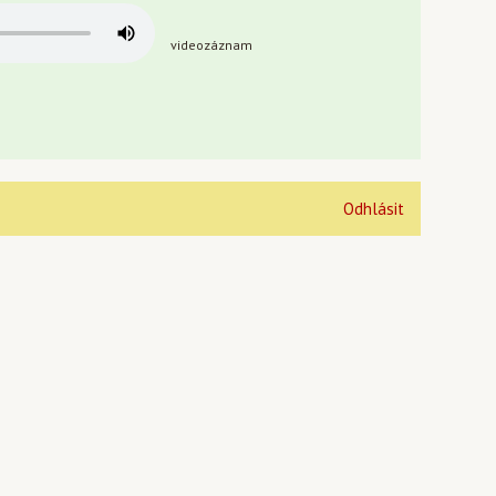
videozáznam
Odhlásit