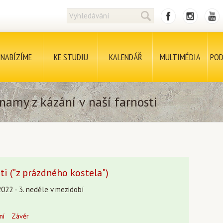
NABÍZÍME
KE STUDIU
KALENDÁŘ
MULTIMÉDIA
POD
namy z kázání v naší farnosti
ti ("z prázdného kostela")
2022 - 3. neděle v mezidobí
ní
Závěr