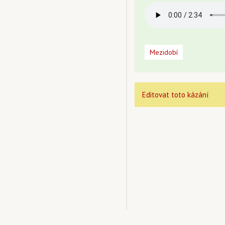
Mezidobí
Editovat toto kázání