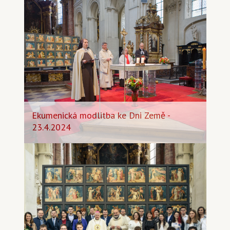
Ekumenická modlitba ke Dni Země -
23.4.2024