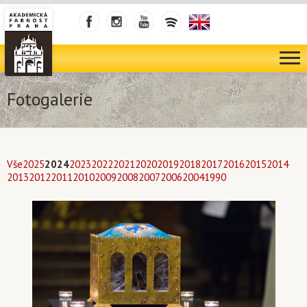
Fotogalerie
Vše
2025
2024
2023
2022
2021
2020
2019
2018
2017
2016
2015
2014
2013
2012
2011
2010
2009
2008
2007
2006
2004
1990