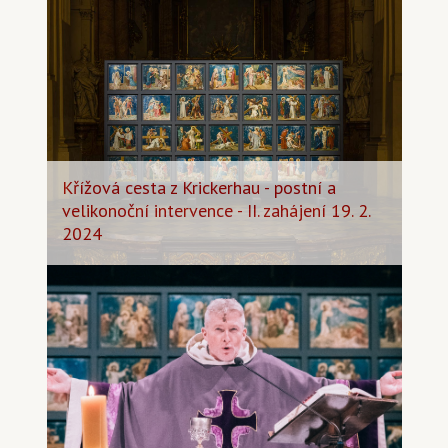
Křížová cesta z Krickerhau - postní a
velikonoční intervence - II. zahájení 19. 2.
2024