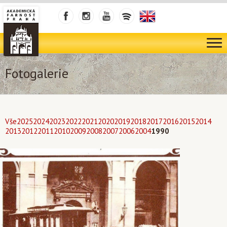
Fotogalerie
Vše
2025
2024
2023
2022
2021
2020
2019
2018
2017
2016
2015
2014
2013
2012
2011
2010
2009
2008
2007
2006
2004
1990