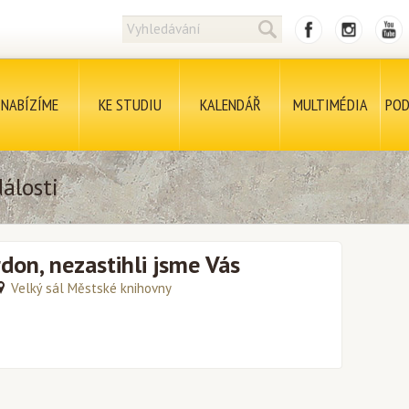
NABÍZÍME
KE STUDIU
KALENDÁŘ
MULTIMÉDIA
POD
álosti
rdon, nezastihli jsme Vás
Velký sál Městské knihovny