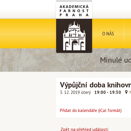
O NÁS
Minulé ud
Výpůjční doba knihov
3. 12. 2019 úterý
19:00 - 19:30
Přidat do kalendáře (iCal formát)
Zpět na přehled událostí