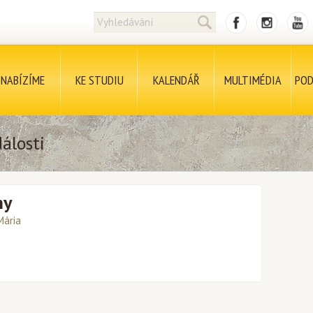
NABÍZÍME
KE STUDIU
KALENDÁŘ
MULTIMÉDIA
POD
álosti
ny
Mária