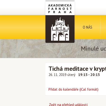
O NÁS
Minulé ud
Tichá meditace v kryp
26. 11. 2019 úterý
19:15 - 20:15
Přidat do kalendáře (iCal formát)
Zpět na přehled událostí