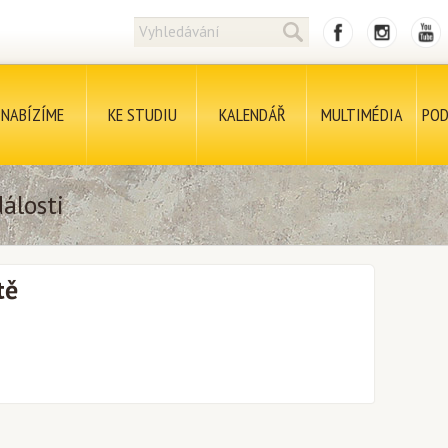
NABÍZÍME
KE STUDIU
KALENDÁŘ
MULTIMÉDIA
POD
álosti
tě