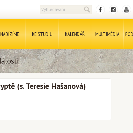
NABÍZÍME
KE STUDIU
KALENDÁŘ
MULTIMÉDIA
POD
álosti
ryptě (s. Teresie Hašanová)