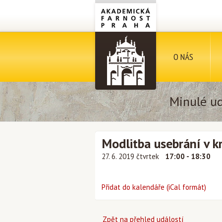
O NÁS
Minulé ud
Modlitba usebrání v k
27. 6. 2019 čtvrtek
17:00 - 18:30
Přidat do kalendáře (iCal formát)
Zpět na přehled událostí