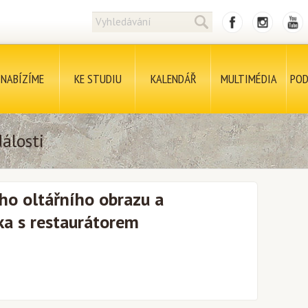
NABÍZÍME
KE STUDIU
KALENDÁŘ
MULTIMÉDIA
POD
álosti
ho oltářního obrazu a
a s restaurátorem