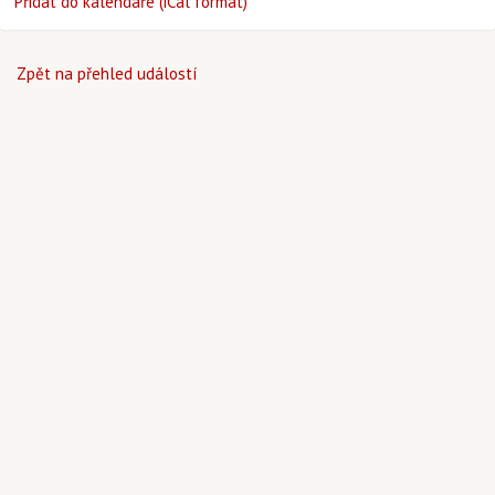
Přidat do kalendáře (iCal formát)
Zpět na přehled událostí