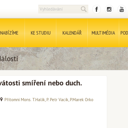
NABÍZÍME
KE STUDIU
KALENDÁŘ
MULTIMÉDIA
POD
álosti
átosti smíření nebo duch.
Přítomni Mons. T.Halík, P. Petr Vacík, P.Marek Orko