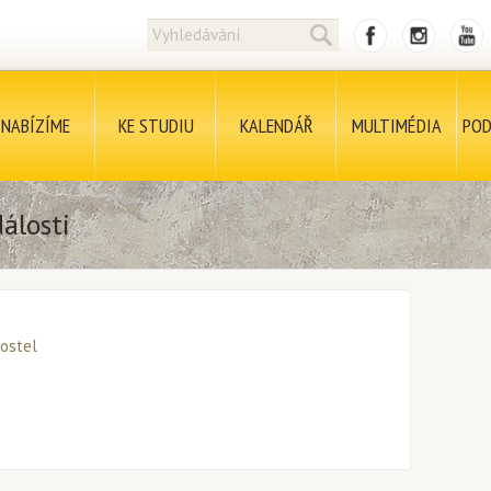
NABÍZÍME
KE STUDIU
KALENDÁŘ
MULTIMÉDIA
POD
álosti
ostel