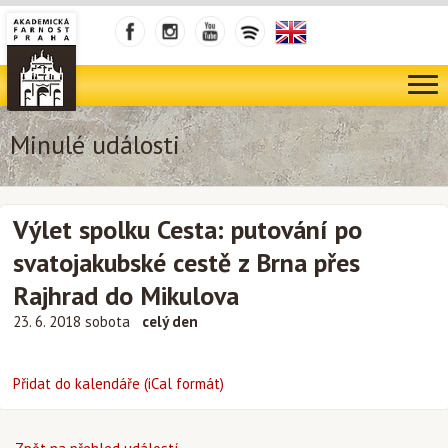
Minulé události
Výlet spolku Cesta: putování po
svatojakubské cestě z Brna přes
Rajhrad do Mikulova
23. 6. 2018 sobota
celý den
Přidat do kalendáře (iCal formát)