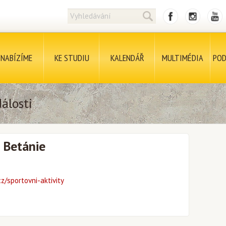
NABÍZÍME
KE STUDIU
KALENDÁŘ
MULTIMÉDIA
POD
álosti
 Betánie
z/sportovni-aktivity