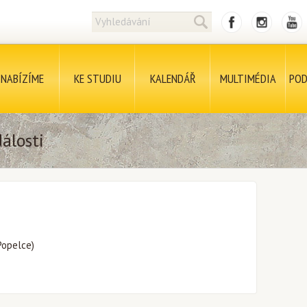
NABÍZÍME
KE STUDIU
KALENDÁŘ
MULTIMÉDIA
POD
álosti
Popelce)