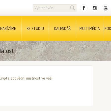
NABÍZÍME
KE STUDIU
KALENDÁŘ
MULTIMÉDIA
POD
álosti
Krypta, zpovědní místnost ve věži