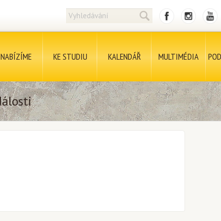
NABÍZÍME
KE STUDIU
KALENDÁŘ
MULTIMÉDIA
POD
álosti