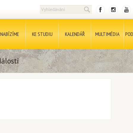
NABÍZÍME
KE STUDIU
KALENDÁŘ
MULTIMÉDIA
POD
álosti