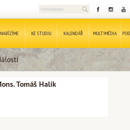
NABÍZÍME
KE STUDIU
KALENDÁŘ
MULTIMÉDIA
POD
álosti
Mons. Tomáš Halík