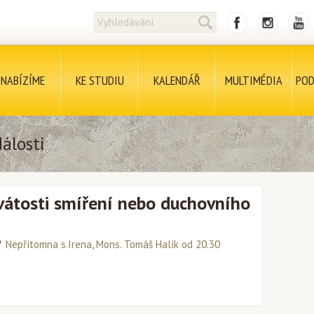
NABÍZÍME
KE STUDIU
KALENDÁŘ
MULTIMÉDIA
POD
álosti
vátosti smíření nebo duchovního
Nepřítomna s.Irena, Mons. Tomáš Halík od 20.30