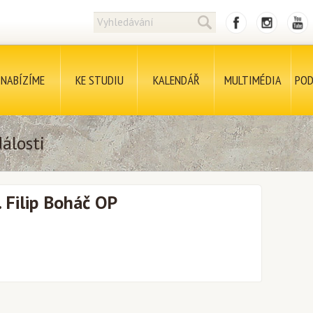
NABÍZÍME
KE STUDIU
KALENDÁŘ
MULTIMÉDIA
POD
álosti
. Filip Boháč OP