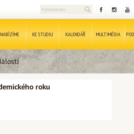
NABÍZÍME
KE STUDIU
KALENDÁŘ
MULTIMÉDIA
POD
álosti
demického roku