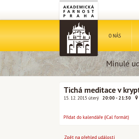
O NÁS
Minulé ud
Tichá meditace v kryp
15. 12. 2015 úterý
20:00 - 21:30
Přidat do kalendáře (iCal formát)
Zpět na přehled událostí