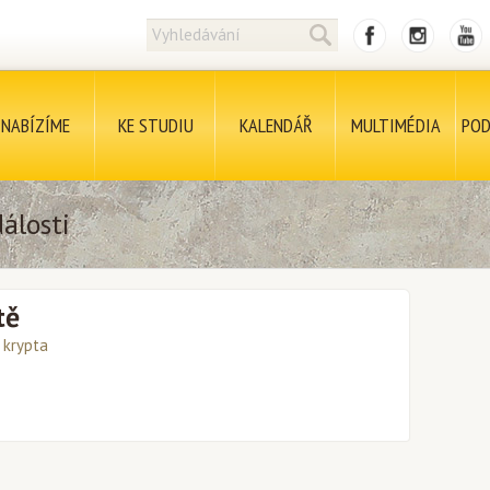
NABÍZÍME
KE STUDIU
KALENDÁŘ
MULTIMÉDIA
POD
álosti
tě
krypta