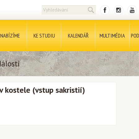
NABÍZÍME
KE STUDIU
KALENDÁŘ
MULTIMÉDIA
POD
álosti
 kostele (vstup sakristií)