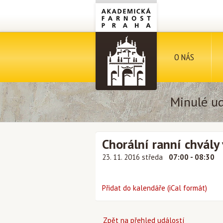
O NÁS
Minulé ud
Chorální ranní chvály v
23. 11. 2016 středa
07:00 - 08:30
Přidat do kalendáře (iCal formát)
Zpět na přehled událostí