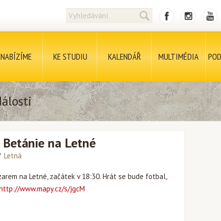
NABÍZÍME
KE STUDIU
KALENDÁŘ
MULTIMÉDIA
POD
álosti
 Betánie na Letné
Letná
arem na Letné, začátek v 18:30. Hrát se bude fotbal,
http://www.mapy.cz/s/jgcM