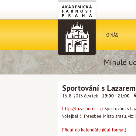
O NÁS
Minulé ud
Sportování s Lazarem
13. 8. 2015 čtvrtek
19:00 - 21:00
http://lazar.borec.cz/
Sportování s Laz
volejbal či freesbee. Místo srazu, viz:
Přidat do kalendáře (iCal formát)