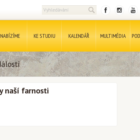
NABÍZÍME
KE STUDIU
KALENDÁŘ
MULTIMÉDIA
POD
álosti
y naší farnosti