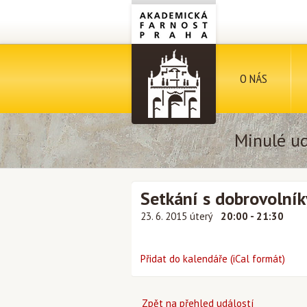
O NÁS
Minulé ud
Setkání s dobrovolník
23. 6. 2015 úterý
20:00 - 21:30
Přidat do kalendáře (iCal formát)
Zpět na přehled událostí