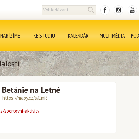
NABÍZÍME
KE STUDIU
KALENDÁŘ
MULTIMÉDIA
POD
álosti
 Betánie na Letné
https://mapy.cz/s/Emi8
z/sportovni-aktivity