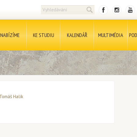
NABÍZÍME
KE STUDIU
KALENDÁŘ
MULTIMÉDIA
POD
Tomáš Halík