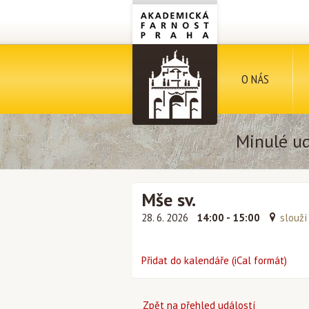
O NÁS
Minulé ud
Mše sv.
28. 6. 2026
14:00 - 15:00
slouží 
Přidat do kalendáře (iCal formát)
Zpět na přehled událostí