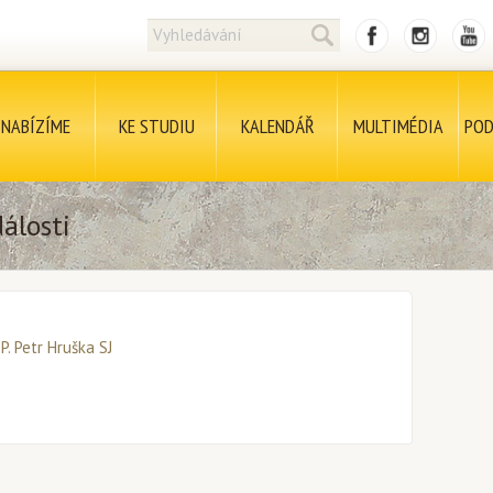
NABÍZÍME
KE STUDIU
KALENDÁŘ
MULTIMÉDIA
POD
álosti
P. Petr Hruška SJ